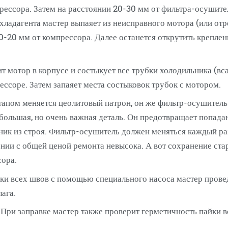
рессора. Затем на расстоянии 20-30 мм от фильтра-осушите
хладагента мастер выпаяет из неисправного мотора (или о
-20 мм от компрессора. Далее останется открутить креплен
ит мотор в корпусе и состыкует все трубки холодильника 
ссоре. Затем запаяет места состыковок трубок с мотором.
апом меняется цеолитовый патрон, он же фильтр-осушитель.
ольшая, но очень важная деталь. Он предотвращает попадан
ьник из строя. Фильтр-осушитель должен меняться каждый 
нии с общей ценой ремонта невысока. А вот сохранение ста
сора.
йки всех швов с помощью специального насоса мастер прове
ага.
.
При заправке мастер также проверит герметичность пайки в